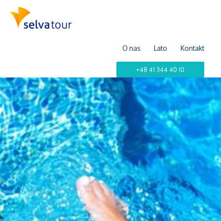
O nas
Lato
Kontakt
+48 41 344 40 10